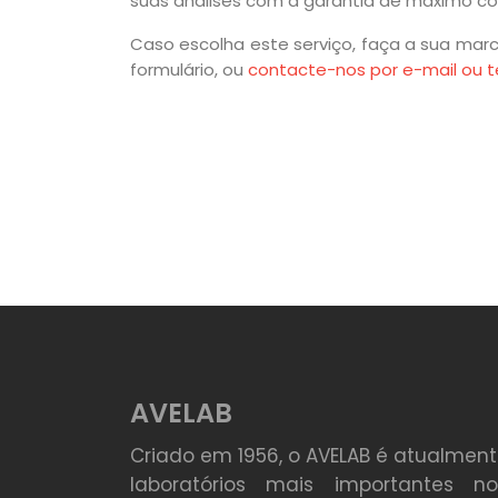
suas análises com a garantia de máximo co
Caso escolha este serviço, faça a sua mar
formulário, ou
contacte-nos por e-mail ou t
AVELAB
Criado em 1956, o AVELAB é atualmen
laboratórios mais importantes n