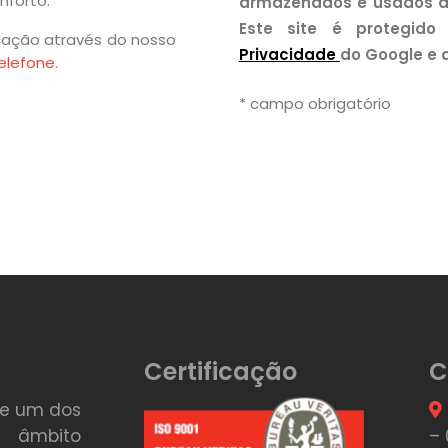
nforto.
armazenados e usados 
Este site é protegid
cação através do nosso
Privacidade
do Google e 
elefone.
* campo obrigatório
Certificação
C
te um dos
o âmbito
– 