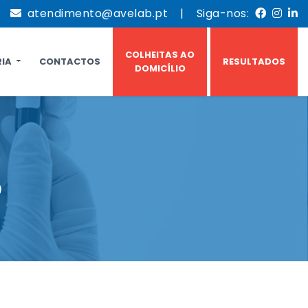
|
atendimento@avelab.pt
| Siga-nos:
COLHEITAS AO
RIA
CONTACTOS
RESULTADOS
DOMICÍLIO
o