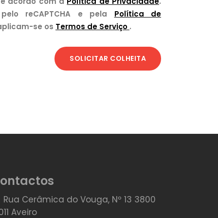
de acordo com a
Política de Privacidade
.
o pelo reCAPTCHA e pela
Política de
aplicam-se os
Termos de Serviço
.
SOLICITAR COLHEITA
ontactos
Rua Cerâmica do Vouga, Nº 13 3800
011 Aveiro